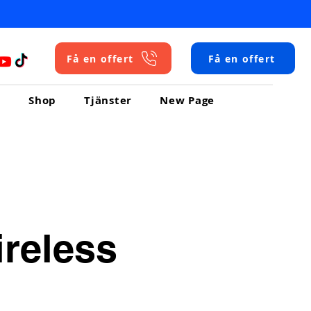
Få en offert
Få en offert
m
Shop
Tjänster
New Page
reless