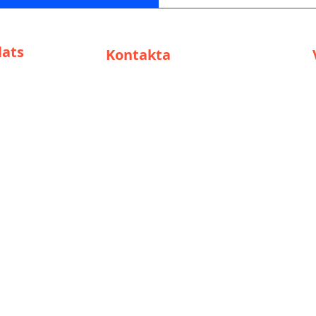
ats
Kontakta
support@solar-cop.com
+27825517908
säljare
r /
are
Huvudkontor Sydafrika:
118 Jack
Nicklaus Drive
Pecanwood Estate
Broederstroom
Brits
North West
Sydafrika
0240
Öppettider:
Mån-fre: 9-15
Lör: 10-12