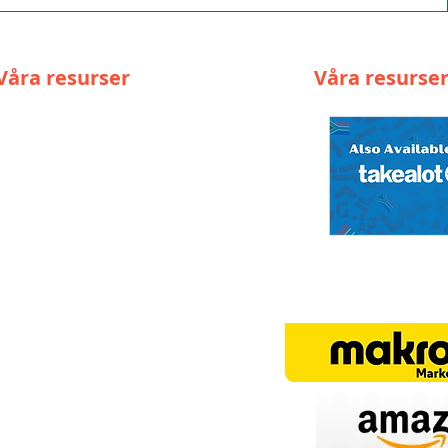
Våra resurser
Våra resurse
Solar-Cop Använder
Regler och villkor
Tillgänglighetsförklaring
Media
Prislista
Citat