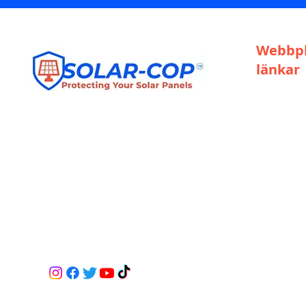
Webbpl
länkar
Hem
Bli återför
Installatöre
Återförsälj
Tjänster
ALLA BORRNINGAR I SOLPANELER ÄR PÅ
Kontakta
ÄGARENS RISK. KONTROLLERA MED DIN
LEVERANTÖR.