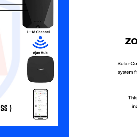
z
Solar-Co
system f
This
in