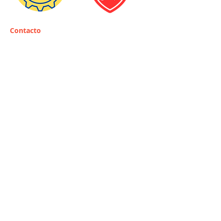
Contacto
support@solar-cop.com
+27825517908
Oficina central en Sudáfrica:
118 Jack Nicklaus
Drive
Pecanwood Estate
Broederstroom
Brits
North West
Sudáfrica
0240
Horario de apertura:
Lunes a viernes: 9:00 a 15:00
horas
Sábado: 10:00 a 12:00 horas
Dom: Cerrado
Nuestros recursos
Usos de Solar-Cop