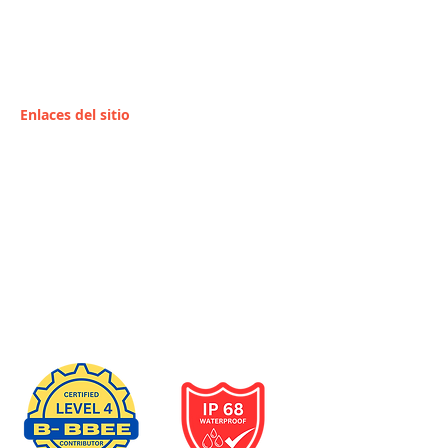
CUALQUIER PERFORACIÓN EN LOS
PANELES SOLARES ES BAJO RIESGO DEL
PROPIETARIO. CONSULTE CON SU
PROVEEDOR.
Enlaces del sitio
Hogar
Conviértete en
revendedor
Instaladores /
Distribuidores
Servicios
Contacto