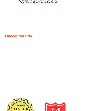
CUALQUIER PERFORACIÓN EN LOS
PANELES SOLARES ES BAJO RIESGO DEL
PROPIETARIO. CONSULTE CON SU
PROVEEDOR.
Enlaces del sitio
Hogar
Conviértete en
revendedor
Instaladores /
Distribuidores
Servicios
Contacto