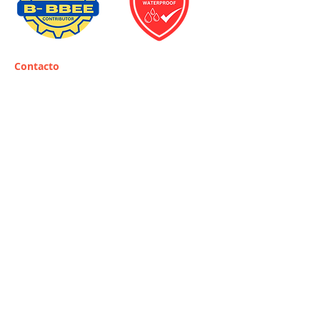
Contacto
support@solar-cop.com
+27825517908
Oficina central en Sudáfrica:
118 Jack Nicklaus
Drive
Pecanwood Estate
Broederstroom
Brits
North West
Sudáfrica
0240
Horario de apertura:
Lunes a viernes: 9:00 a 15:00
horas
Sábado: 10:00 a 12:00 horas
Dom: Cerrado
Nuestros recursos