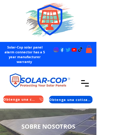
Solar-Cop solar panel
alarm connector has a 5
year manufacturer
warranty
Obtenga una cotización
Obtenga una cotización
SOBRE NOSOTROS