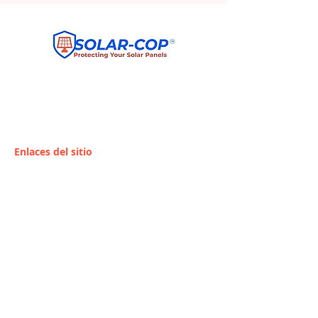
CUALQUIER PERFORACIÓN EN LOS
PANELES SOLARES ES BAJO RIESGO DEL
PROPIETARIO. CONSULTE CON SU
PROVEEDOR.
Enlaces del sitio
Hogar
Conviértete en
revendedor
Instaladores /
Distribuidores
Servicios
Contacto