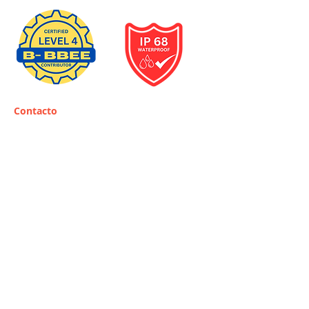
Contacto
support@solar-cop.com
+27825517908
Oficina central en Sudáfrica:
118 Jack Nicklaus
Drive
Pecanwood Estate
Broederstroom
Brits
North West
Sudáfrica
0240
Horario de apertura:
Lunes a viernes: 9:00 a 15:00
horas
Sábado: 10:00 a 12:00 horas
Dom: Cerrado