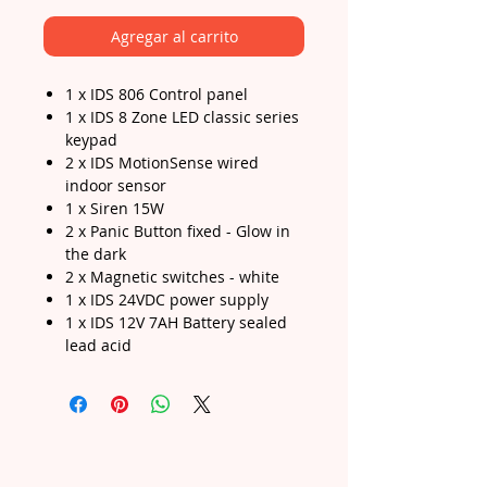
Agregar al carrito
1 x IDS 806 Control panel
1 x IDS 8 Zone LED classic series
keypad
2 x IDS MotionSense wired
indoor sensor
1 x Siren 15W
2 x Panic Button fixed - Glow in
the dark
2 x Magnetic switches - white
1 x IDS 24VDC power supply
1 x IDS 12V 7AH Battery sealed
lead acid