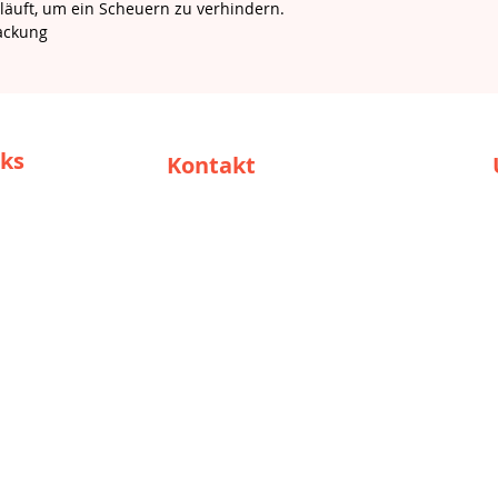
läuft, um ein Scheuern zu verhindern.
ackung
nks
Kontakt
support@solar-cop.com
 Reseller
+27825517908
re /
käufer
tungen
Hauptsitz Südafrika:
118 Jack
Nicklaus Drive
Pecanwood Estate
Broederstroom
Brits
North West
Südafrika
0240