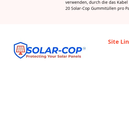
verwenden, durch die das Kabel 
20 Solar-Cop Gummitüllen pro P
Site Li
Heim
Werden Sie
Installateu
Wiederver
Dienstleis
Kontakt
JEGLICHES BOHREN IN SOLARMODULE
ERFOLGT AUF RISIKO DES EIGENTÜMERS. BITTE
FRAGEN SIE IHREN LIEFERANTEN.