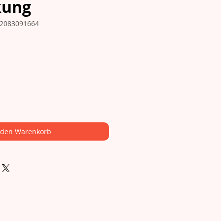
kung
62083091664
Preis
R
 den Warenkorb